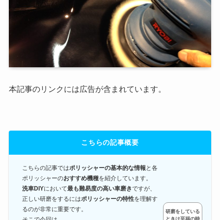
本記事のリンクには広告が含まれています。
こちらの記事概要
こちらの記事では
ポリッシャーの基本的な情報
と各
ポリッシャーの
おすすめ機種
を紹介しています。
洗車DIY
において
最も難易度の高い車磨き
ですが、
正しい研磨をするには
ポリッシャーの特性
を理解す
るのが非常に重要です。
研磨をしている
そこで今回は
ときは至福の時