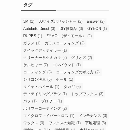
タグ
3M
(1)
80サイズポリッシャー
(2)
answer
(2)
Autobrite Direct
(3)
DIY推奨品
(3)
GYEON
(1)
RUPES
(1)
ZYMOL（ザイモール）
(2)
ガラス
(1)
ガラスコーティング
(2)
クイックディテイラー
(1)
クリーナー系ケミカル
(2)
グリオズ
(2)
ケルヒャー
(7)
コンパウンド
(1)
コーティング
(5)
コーティングの考え方
(2)
シリコン洗車
(5)
セール
(1)
タイヤ・ホイール
(1)
タカギ
(6)
ディテイリングブラシ
(1)
トップワックス
(3)
バフ
(1)
ブロワー
(1)
ポリマーコーティング
(2)
マイクロファイバークロス
(1)
メンテナンス
(3)
ワックス
(3)
ワックスの知識
(1)
下地処理
(3)