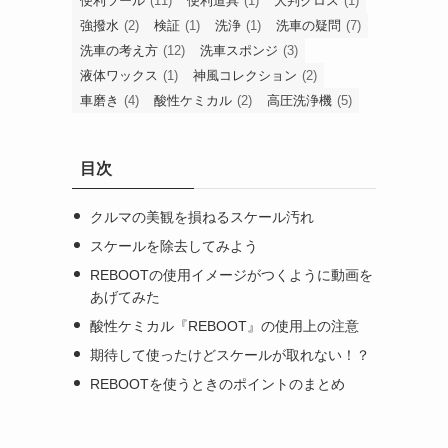
便利ツール
(11)
便利道具
(1)
大判クロス
(1)
強撥水
(2)
検証
(1)
洗浄
(1)
洗車の疑問
(7)
洗車の考え方
(12)
洗車スポンジ
(3)
液体ワックス
(1)
神風コレクション
(2)
車磨き
(4)
酸性ケミカル
(2)
高圧洗浄機
(5)
目次
クルマの美観を損ねるスケール汚れ
スケールを除去してみよう
REBOOTの使用イメージがつくように動画を
あげてみた
酸性ケミカル『REBOOT』の使用上の注意
期待して使ったけどスケールが取れない！？
REBOOTを使うときのポイントのまとめ