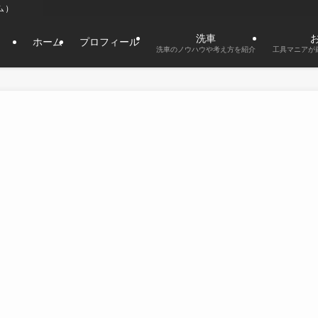
タム）
洗車
ホーム
プロフィール
洗車のノウハウや考え方を紹介
工具マニアが