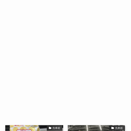
洗車術
洗車術