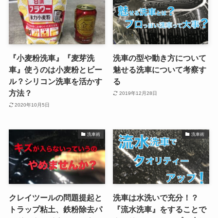
『小麦粉洗車』『麦芽洗
洗車の型や動き方について
車』使うのは小麦粉とビー
魅せる洗車について考察す
ル？シリコン洗車を活かす
る
方法？
2019年12月28日
2020年10月5日
洗車術
洗車術
クレイツールの問題提起と
洗車は水洗いで充分！？
トラップ粘土、鉄粉除去パ
『流水洗車』をすることで