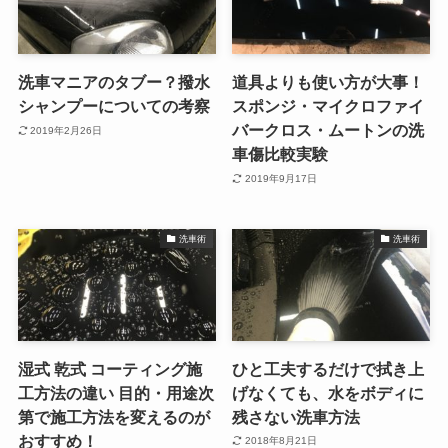
洗車マニアのタブー？撥水
道具よりも使い方が大事！
シャンプーについての考察
スポンジ・マイクロファイ
バークロス・ムートンの洗
2019年2月26日
車傷比較実験
2019年9月17日
洗車術
洗車術
湿式 乾式 コーティング施
ひと工夫するだけで拭き上
工方法の違い 目的・用途次
げなくても、水をボディに
第で施工方法を変えるのが
残さない洗車方法
おすすめ！
2018年8月21日