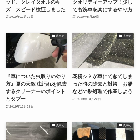
ッド、クレイタオルのキ
クオリティーアップ！少し
ズ、スピード検証しました
でも洗車を楽にするやり方
2019年12月28日
2020年5月29日
洗車術
洗車術
『車についた虫取りのやり
花粉シミが車にできてしま
方』夏の天敵 虫汚れを除去
った時の除去と対策 お湯
するクリーナーのポイント
などの熱処理で作業しよう
とタブー
2019年10月20日
2019年12月28日
洗車術
洗車術