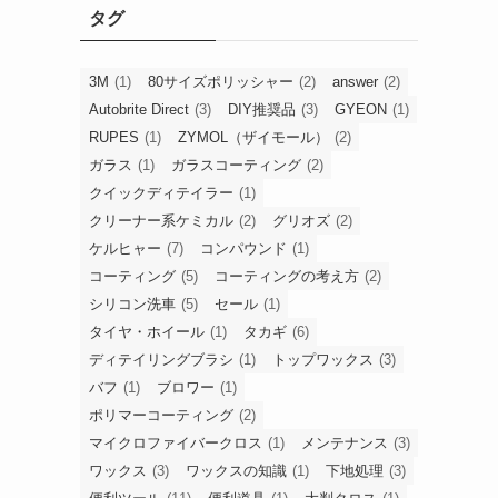
タグ
3M
(1)
80サイズポリッシャー
(2)
answer
(2)
Autobrite Direct
(3)
DIY推奨品
(3)
GYEON
(1)
RUPES
(1)
ZYMOL（ザイモール）
(2)
ガラス
(1)
ガラスコーティング
(2)
クイックディテイラー
(1)
クリーナー系ケミカル
(2)
グリオズ
(2)
ケルヒャー
(7)
コンパウンド
(1)
コーティング
(5)
コーティングの考え方
(2)
シリコン洗車
(5)
セール
(1)
タイヤ・ホイール
(1)
タカギ
(6)
ディテイリングブラシ
(1)
トップワックス
(3)
バフ
(1)
ブロワー
(1)
ポリマーコーティング
(2)
マイクロファイバークロス
(1)
メンテナンス
(3)
ワックス
(3)
ワックスの知識
(1)
下地処理
(3)