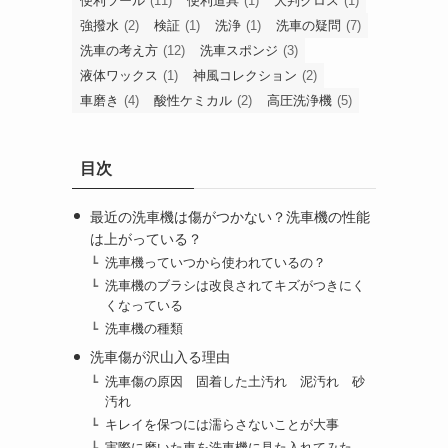
便利ツール
(11)
便利道具
(1)
大判クロス
(1)
強撥水
(2)
検証
(1)
洗浄
(1)
洗車の疑問
(7)
洗車の考え方
(12)
洗車スポンジ
(3)
液体ワックス
(1)
神風コレクション
(2)
車磨き
(4)
酸性ケミカル
(2)
高圧洗浄機
(5)
目次
最近の洗車機は傷がつかない？洗車機の性能
は上がっている？
洗車機っていつから使われているの？
洗車機のブラシは改良されてキズがつきにく
くなっている
洗車機の種類
洗車傷が沢山入る理由
洗車傷の原因 固着した土汚れ 泥汚れ 砂
汚れ
キレイを保つには濡らさないことが大事
実際に磨いた車を洗車機に見た入れてみた