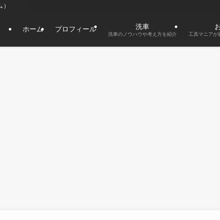
タム）
洗車
ホーム
プロフィール
洗車のノウハウや考え方を紹介
工具マニアが